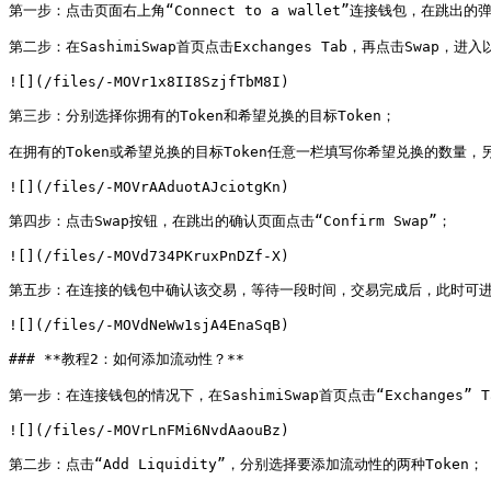
第一步：点击页面右上角“Connect to a wallet”连接钱包，在跳出
第二步：在SashimiSwap首页点击Exchanges Tab，再点击Swap，进入以下页
![](/files/-MOVr1x8II8SzjfTbM8I)

第三步：分别选择你拥有的Token和希望兑换的目标Token；

在拥有的Token或希望兑换的目标Token任意一栏填写你希望兑换的数量
![](/files/-MOVrAAduotAJciotgKn)

第四步：点击Swap按钮，在跳出的确认页面点击“Confirm Swap”；

![](/files/-MOVd734PKruxPnDZf-X)

第五步：在连接的钱包中确认该交易，等待一段时间，交易完成后，此时可进
![](/files/-MOVdNeWw1sjA4EnaSqB)

### **教程2：如何添加流动性？**

第一步：在连接钱包的情况下，在SashimiSwap首页点击“Exchanges” Tab，
![](/files/-MOVrLnFMi6NvdAaouBz)

第二步：点击“Add Liquidity”，分别选择要添加流动性的两种Token；
