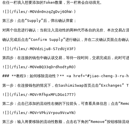
在任一栏填入想要添加的Token数量，另一栏将会自动填充。

![](/files/-MOVdn0nzqZgDvj6OhW-)

第三步：点击“Supply”后，弹出确认弹窗；

对两个信息进行确认：当前注入流动性的两种代币各自的兑价、本次交易占流
确认完成后点击“Confirm Supply”进行确认，并在二次确认页面点击确认
![](/files/-MOVdzLju8-S7zdUjV3F)

第四步：在连接的钱包中确认该交易，等待一段时间，交易完成后，此时可进
![](/files/-MOVeBQ33qDrdhodtyRO)

### **教程3：如何移除流动性？** <a href="#jiao-cheng-3-ru-he-yi
第一步：在连接钱包的情况下，在SashimiSwap首页点击“Exchanges” Ta
![](/files/-MOVrRfhpxMFLDGo17T7)

第二步：点击已添加的流动性右侧的下拉箭头，可查看具体信息；点击“Remo
![](/files/-MOVrVPkiVrpou9VcwYN)

第三步：输入将要移除的流动性数额，点击右下角的“Remove”按钮移除流动